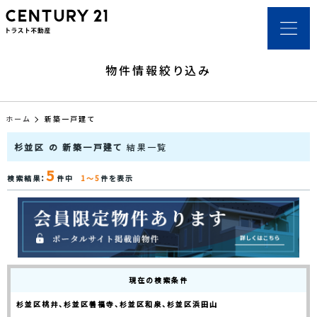
物件情報絞り込み
ホーム
新築一戸建て
杉並区 の 新築一戸建て
結果一覧
5
検索結果：
件中
1～5
件を表示
現在の検索条件
杉並区桃井、杉並区善福寺、杉並区和泉、杉並区浜田山