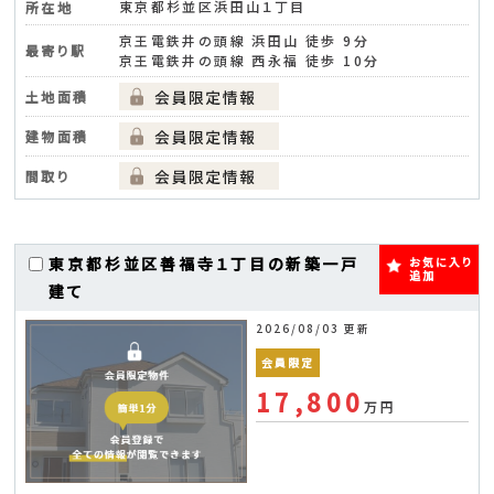
東京都杉並区浜田山１丁目
所在地
京王電鉄井の頭線 浜田山 徒歩 9分
最寄り駅
京王電鉄井の頭線 西永福 徒歩 10分
土地面積
建物面積
間取り
東京都杉並区善福寺１丁目の新築一戸
お気に入り
追加
建て
2026/08/03 更新
会員限定
17,800
万円