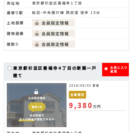
東京都杉並区善福寺１丁目
所在地
総武・中央緩行線 西荻窪 徒歩 15分
最寄り駅
土地面積
建物面積
間取り
東京都杉並区善福寺４丁目の新築一戸
お気に入り
追加
建て
2026/08/03 更新
会員限定
9,380
万円
東京都杉並区善福寺４丁目