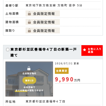
東京地下鉄方南支線 方南町 徒歩 5分
最寄り駅
土地面積
建物面積
間取り
東京都杉並区善福寺４丁目の新築一戸
お気に入り
追加
建て
2026/07/31 更新
会員限定
9,990
万円
東京都杉並区善福寺４丁目
所在地