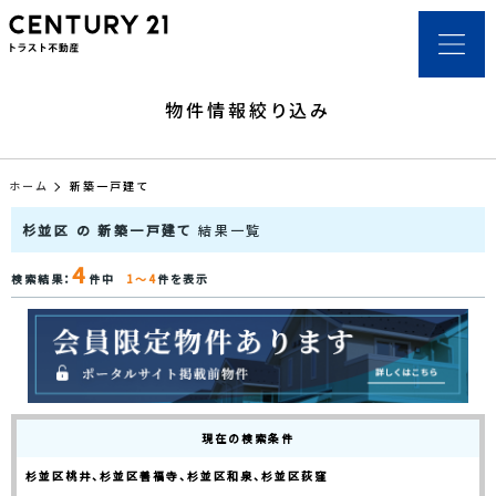
物件情報絞り込み
ホーム
新築一戸建て
杉並区 の 新築一戸建て
結果一覧
4
検索結果：
件中
1～4
件を表示
現在の検索条件
杉並区桃井、杉並区善福寺、杉並区和泉、杉並区荻窪