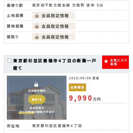
東京地下鉄方南支線 方南町 徒歩 5分
最寄り駅
土地面積
建物面積
間取り
東京都杉並区善福寺４丁目の新築一戸
お気に入り
追加
建て
2026/08/06 更新
会員限定
9,990
万円
東京都杉並区善福寺４丁目
所在地