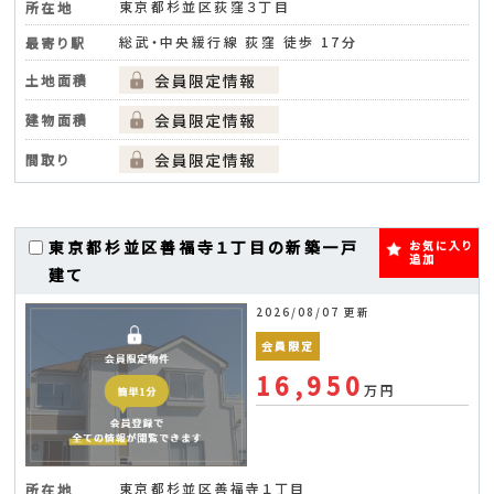
東京都杉並区荻窪３丁目
所在地
総武・中央緩行線 荻窪 徒歩 17分
最寄り駅
土地面積
建物面積
間取り
東京都杉並区善福寺１丁目の新築一戸
お気に入り
追加
建て
2026/08/07 更新
会員限定
16,950
万円
東京都杉並区善福寺１丁目
所在地