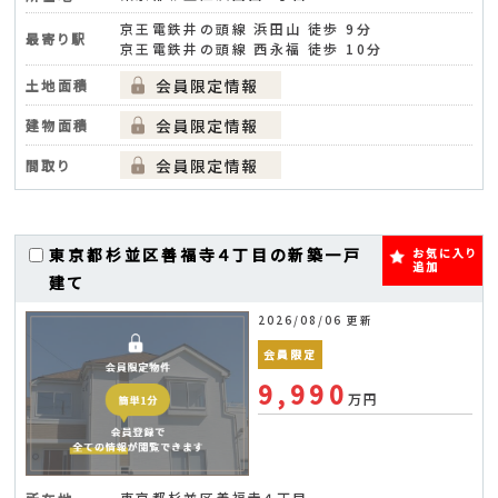
京王電鉄井の頭線 浜田山 徒歩 9分
最寄り駅
京王電鉄井の頭線 西永福 徒歩 10分
土地面積
建物面積
間取り
東京都杉並区善福寺４丁目の新築一戸
お気に入り
追加
建て
2026/08/06 更新
会員限定
9,990
万円
東京都杉並区善福寺４丁目