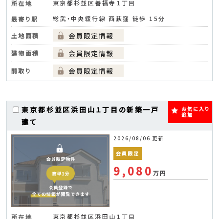
東京都杉並区善福寺１丁目
所在地
総武・中央緩行線 西荻窪 徒歩 15分
最寄り駅
土地面積
建物面積
間取り
東京都杉並区浜田山１丁目の新築一戸
お気に入り
追加
建て
2026/08/06 更新
会員限定
9,080
万円
東京都杉並区浜田山１丁目
所在地