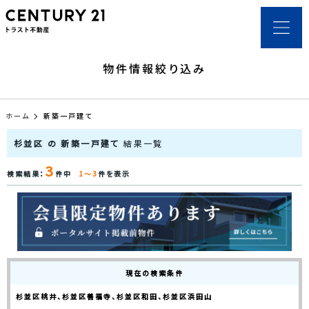
物件情報絞り込み
ホーム
新築一戸建て
杉並区 の 新築一戸建て
結果一覧
3
検索結果：
件中
1～3
件を表示
現在の検索条件
杉並区桃井、杉並区善福寺、杉並区和田、杉並区浜田山