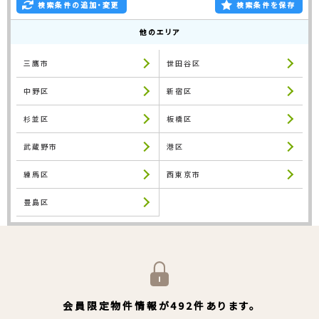
検索条件の追加・変更
検索条件を保存
他のエリア
三鷹市
世田谷区
中野区
新宿区
杉並区
板橋区
武蔵野市
港区
練馬区
西東京市
豊島区
会員限定物件情報が492件あります。