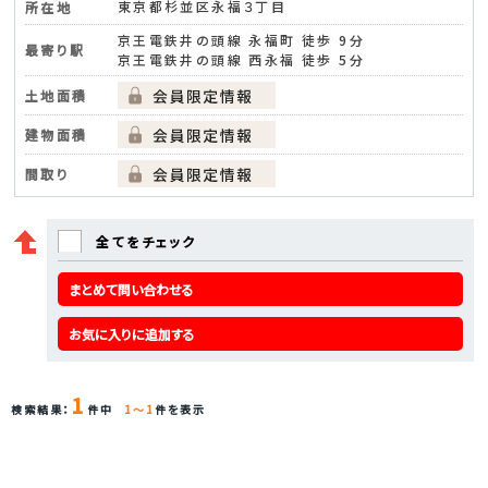
東京都杉並区永福３丁目
所在地
京王電鉄井の頭線 永福町 徒歩 9分
最寄り駅
京王電鉄井の頭線 西永福 徒歩 5分
土地面積
建物面積
間取り
全てをチェック
まとめて問い合わせる
お気に入りに追加する
1
検索結果：
件中
1～1
件を表示