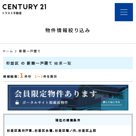
物件情報絞り込み
ホーム
新築一戸建て
杉並区 の 新築一戸建て
結果一覧
1
検索結果：
件中
1～1
件を表示
現在の検索条件
杉並区高井戸東、杉並区永福、杉並区堀ノ内、杉並区上荻