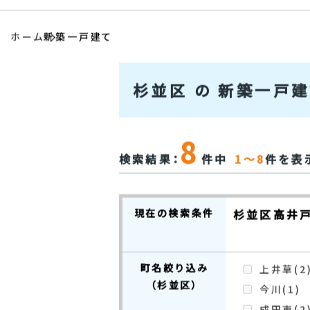
ホーム
新築一戸建て
杉並区 の 新築一戸
8
検索結果：
件中
1～8
件を表