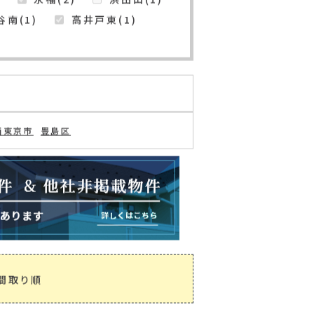
南荻窪
の追加・変更
検索条件を保存
井戸(1)
久我山(2)
)
天沼(1)
宮前(4)
)
永福(2)
浜田山(1)
南(1)
高井戸東(1)
西東京市
豊島区