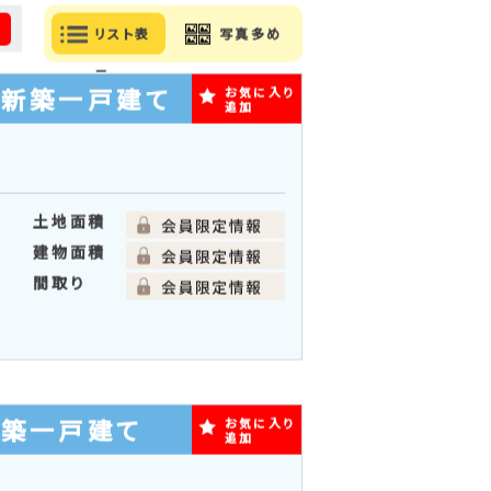
間取り順
る
リスト表
写真多め
示
の新築一戸建て
お気に入り
追加
土地面積
建物面積