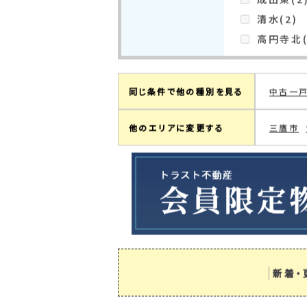
現在の検索条件
杉並区高井戸
町名絞り込み
上井草(2
（杉並区）
今川(1)
成田東(2
清水(2)
高円寺北(
同じ条件で他の種別を見る
中古一
他のエリアに変更する
三鷹市