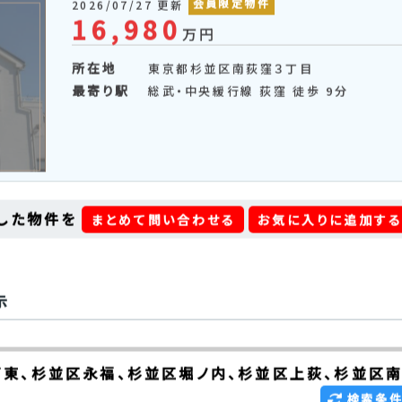
総武・中央緩行線 西荻窪 徒歩 14分
東京都杉並区南荻窪３丁目の
会員限定物件
2026/07/27 更新
16,980
万円
所在地
東京都杉並区南荻窪３丁目
最寄り駅
総武・中央緩行線 荻窪 徒歩 9分
した物件を
まとめて問い合わせる
お気に入りに追加す