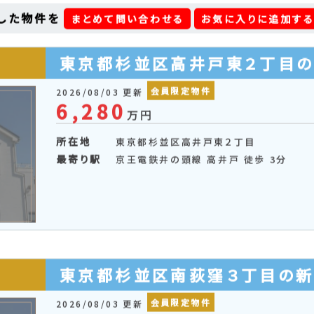
更新順 ▲
所在地順
価格順
土地面積順
建物面積順
した物件を
まとめて問い合わせる
お気に入りに追加す
東京都杉並区高井戸東２丁目
会員限定物件
2026/08/03 更新
6,280
万円
所在地
東京都杉並区高井戸東２丁目
最寄り駅
京王電鉄井の頭線 高井戸 徒歩 3分