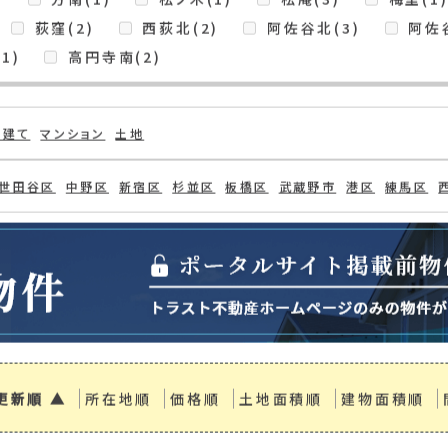
東、杉並区永福、杉並区堀ノ内、杉並区上荻、杉並区
検索条件
)
上荻(1)
上高井戸(1)
下井草(1)
下高
南荻窪(5)
和泉(1)
善福寺(3)
大宮(1
)
方南(1)
松ノ木(1)
松庵(3)
梅里(1
荻窪(2)
西荻北(2)
阿佐谷北(3)
阿佐谷
1)
高円寺南(2)
戸建て
マンション
土地
世田谷区
中野区
新宿区
杉並区
板橋区
武蔵野市
港区
練馬区