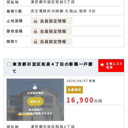
東京都杉並区宮前５丁目
所在地
京王電鉄井の頭線 久我山 徒歩 9分
最寄り駅
土地面積
建物面積
間取り
東京都杉並区和泉４丁目の新築一戸建
お気に入り
追加
て
2026/08/07 更新
会員限定
16,900
万円
東京都杉並区和泉４丁目
所在地