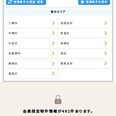
検索条件の追加・変更
検索条件を保存
他のエリア
三鷹市
世田谷区
中野区
新宿区
杉並区
板橋区
武蔵野市
港区
練馬区
西東京市
豊島区
会員限定物件情報が492件あります。