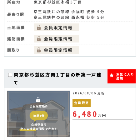
東京都杉並区永福３丁目
所在地
京王電鉄井の頭線 永福町 徒歩 9分
最寄り駅
京王電鉄井の頭線 西永福 徒歩 5分
土地面積
建物面積
間取り
東京都杉並区方南１丁目の新築一戸建
お気に入り
追加
て
2026/08/06 更新
会員限定
6,480
万円