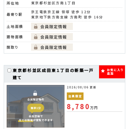
東京都杉並区方南１丁目
所在地
京王電鉄京王線 笹塚 徒歩 12分
最寄り駅
東京地下鉄方南支線 方南町 徒歩 16分
土地面積
建物面積
間取り
東京都杉並区成田東１丁目の新築一戸
お気に入り
追加
建て
2026/08/06 更新
会員限定
8,780
万円