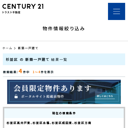
物件情報絞り込み
ホーム
新築一戸建て
杉並区 の 新築一戸建て
結果一覧
4
検索結果：
件中
1～4
件を表示
現在の検索条件
杉並区高井戸東、杉並区永福、杉並区成田東、杉並区方南