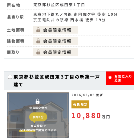
東京都杉並区成田東１丁目
所在地
東京地下鉄丸ノ内線 南阿佐ケ谷 徒歩 19分
最寄り駅
京王電鉄井の頭線 西永福 徒歩 19分
土地面積
建物面積
間取り
東京都杉並区成田東３丁目の新築一戸
お気に入り
追加
建て
2026/08/06 更新
会員限定
10,880
万円