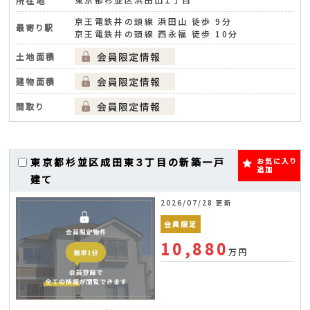
所在地
京王電鉄井の頭線 浜田山 徒歩 9分
最寄り駅
京王電鉄井の頭線 西永福 徒歩 10分
土地面積
建物面積
間取り
東京都杉並区成田東３丁目の新築一戸
お気に入り
追加
建て
2026/07/28 更新
会員限定
10,880
万円