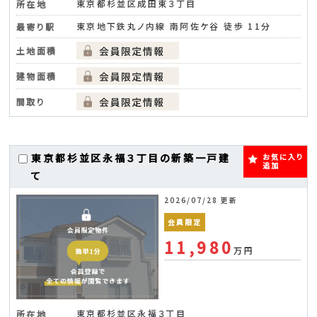
東京都杉並区成田東３丁目
所在地
東京地下鉄丸ノ内線 南阿佐ケ谷 徒歩 11分
最寄り駅
土地面積
建物面積
間取り
東京都杉並区永福３丁目の新築一戸建
お気に入り
追加
て
2026/07/28 更新
会員限定
11,980
万円
東京都杉並区永福３丁目
所在地