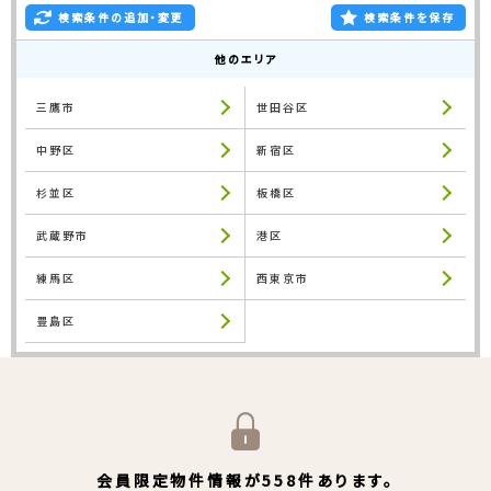
検索条件の追加・変更
検索条件を保存
他のエリア
三鷹市
世田谷区
中野区
新宿区
杉並区
板橋区
武蔵野市
港区
練馬区
西東京市
豊島区
会員限定物件情報が558件あります。