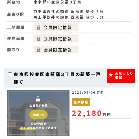
東京都杉並区永福３丁目
所在地
京王電鉄井の頭線 永福町 徒歩 9分
最寄り駅
京王電鉄井の頭線 西永福 徒歩 5分
土地面積
建物面積
間取り
東京都杉並区南荻窪３丁目の新築一戸
お気に入り
追加
建て
2026/08/06 更新
会員限定
22,180
万円