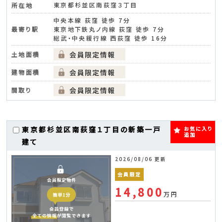
東京都杉並区南荻窪３丁目
所在地
中央本線 荻窪 徒歩 7分
最寄り駅
東京地下鉄丸ノ内線 荻窪 徒歩 7分
総武・中央緩行線 西荻窪 徒歩 16分
土地面積
建物面積
間取り
東京都杉並区南荻窪１丁目の新築一戸
お気に入り
追加
建て
2026/08/06 更新
会員限定
14,800
万円