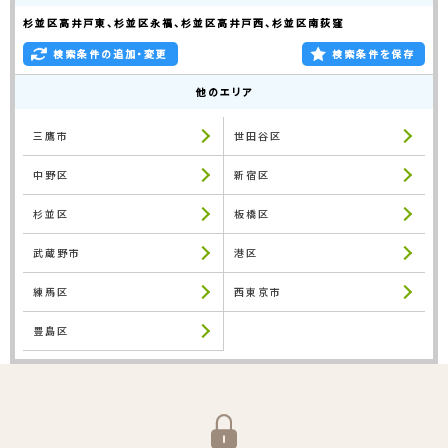
杉並区高井戸東、杉並区永福、杉並区高井戸西、杉並区南荻窪
検索条件の追加・変更
検索条件を保存
他のエリア
三鷹市
世田谷区
中野区
新宿区
杉並区
板橋区
武蔵野市
港区
練馬区
西東京市
豊島区