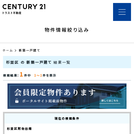
物件情報絞り込み
ホーム
新築一戸建て
杉並区 の 新築一戸建て
結果一覧
1
検索結果：
件中
1～1
件を表示
現在の検索条件
杉並区阿佐谷南