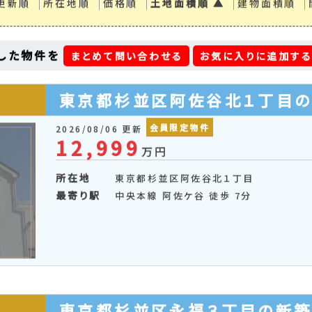
更新順
所在地順
価格順
土地面積順 ▲
建物面積順
した物件を
まとめて問い合わせる
お気に入りに追加す
東京都杉並区阿佐谷北１丁目
会員限定物件
2026/08/06 更新
12,999
万円
所在地
東京都杉並区阿佐谷北１丁目
最寄り駅
中央本線 阿佐ケ谷 徒歩 7分