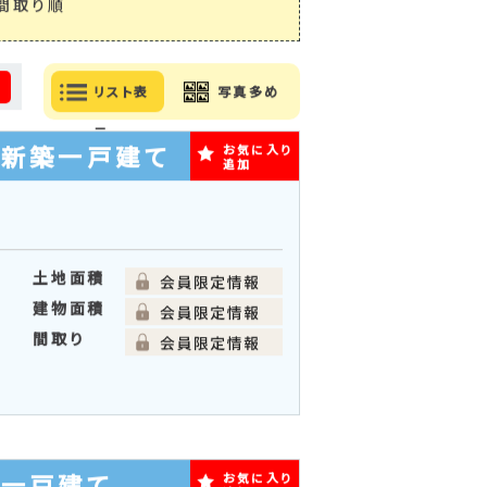
間取り順
る
リスト表
写真多め
示
の新築一戸建て
お気に入り
追加
土地面積
建物面積
間取り