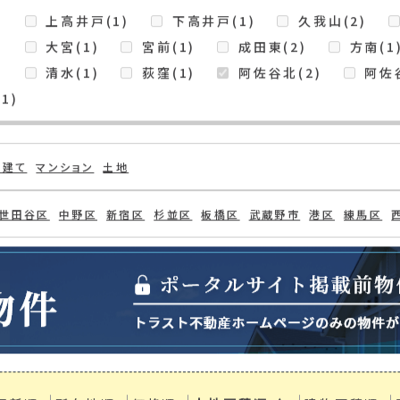
示
東、杉並区永福、杉並区阿佐谷北
検索条件
)
上高井戸(1)
下高井戸(1)
久我山(2)
)
大宮(1)
宮前(1)
成田東(2)
方南(1
)
清水(1)
荻窪(1)
阿佐谷北(2)
阿佐谷
1)
戸建て
マンション
土地
世田谷区
中野区
新宿区
杉並区
板橋区
武蔵野市
港区
練馬区