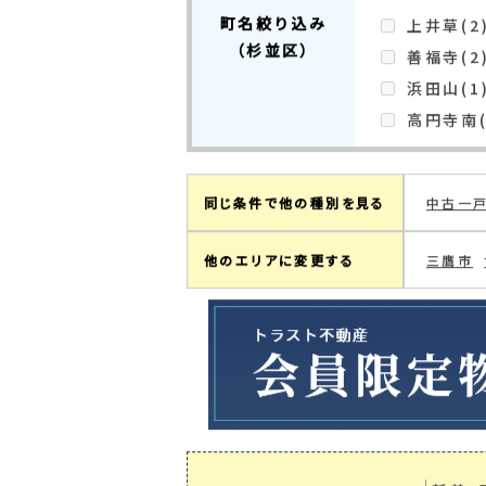
3
検索結果：
件中
1～3
件を表
現在の検索条件
杉並区高井戸
町名絞り込み
上井草(2
（杉並区）
善福寺(2
浜田山(1
高円寺南(
同じ条件で他の種別を見る
中古一
他のエリアに変更する
三鷹市