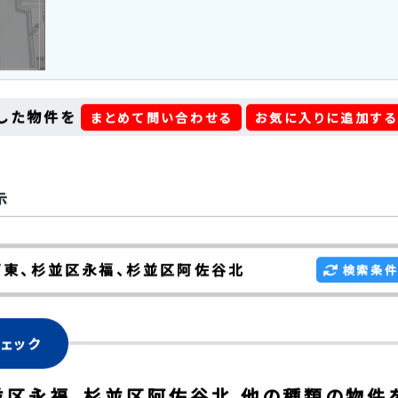
会員限定物件
2026/08/06 更新
11,980
万円
所在地
東京都杉並区阿佐谷北１丁目
最寄り駅
総武・中央緩行線 阿佐ケ谷 徒歩 8分
した物件を
まとめて問い合わせる
お気に入りに追加す
示
東、杉並区永福、杉並区阿佐谷北
検索条件