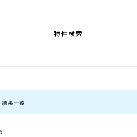
0120-37-6
ート
物件を高く売りたい方
9:00～19:00 [ 定休：水／火 (第1
物件検索
て
結果一覧