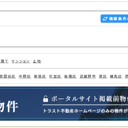
示
検索条件
戸建て
マンション
土地
世田谷区
中野区
新宿区
杉並区
板橋区
武蔵野市
港区
練馬区