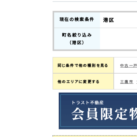
0
検索結果：
件中
0～0
件を表
現在の検索条件
港区
町名絞り込み
（港区）
同じ条件で他の種別を見る
中古一
他のエリアに変更する
三鷹市