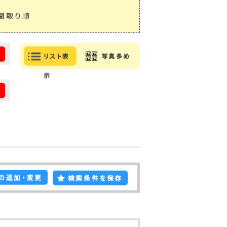
間取り順
る
リスト表
写真多め
示
る
の追加・変更
検索条件を保存