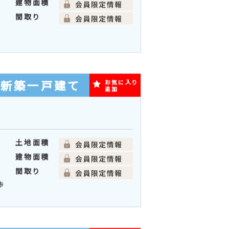
建物面積
間取り
の新築一戸建て
お気に入り
追加
土地面積
建物面積
通
間取り
歩