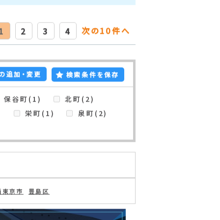
次の10件へ
1
2
3
4
の追加・変更
検索条件を保存
保谷町(1)
北町(2)
)
栄町(1)
泉町(2)
西東京市
豊島区