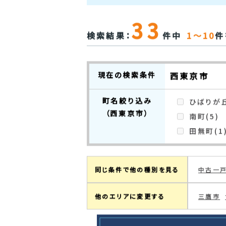
33
検索結果：
件中
1～10
件
現在の検索条件
西東京市
町名絞り込み
ひばりが丘
（西東京市）
南町(5)
田無町(1
同じ条件で他の種別を見る
中古一
他のエリアに変更する
三鷹市