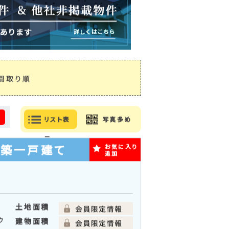
間取り順
る
リスト表
写真多め
示
新築一戸建て
お気に入り
追加
土地面積
ウ
建物面積