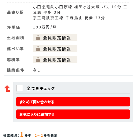
小田急電鉄小田原線 祖師ヶ谷大蔵 バス 10分 三
最寄り駅
又路 停歩 3分
京王電鉄京王線 千歳烏山 徒歩 23分
193万円/坪
坪単価
土地面積
建ぺい率
容積率
なし
建築条件
全てをチェック
まとめて問い合わせる
お気に入りに追加する
1
検索結果：
件中
1～1
件を表示