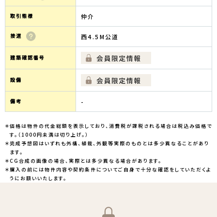
取引態様
仲介
接道
西4.5M公道
建築確認番号
設備
備考
-
＊価格は物件の代金総額を表示しており、消費税が課税される場合は税込み価格で
す。（1000円未満は切り上げ。）
＊完成予想図はいずれも外構、植栽、外観等実際のものとは多少異なることがあり
ます。
＊CG合成の画像の場合、実際とは多少異なる場合があります。
＊購入の前には物件内容や契約条件についてご自身で十分な確認をしていただくよ
うにお願いいたします。