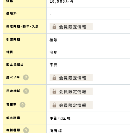
価格
20,980万円
借地料
-
完成時期・築年・入居
引渡時期
相談
地目
宅地
国土法届出
不要
建ぺい率
用途地域
容積率
都市計画
市街化区域
権利種類
所有権