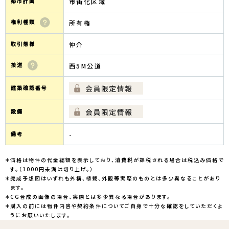
都市計画
市街化区域
権利種類
所有権
取引態様
仲介
接道
西5M公道
建築確認番号
設備
備考
-
＊価格は物件の代金総額を表示しており、消費税が課税される場合は税込み価格で
す。（1000円未満は切り上げ。）
＊完成予想図はいずれも外構、植栽、外観等実際のものとは多少異なることがあり
ます。
＊CG合成の画像の場合、実際とは多少異なる場合があります。
＊購入の前には物件内容や契約条件についてご自身で十分な確認をしていただくよ
うにお願いいたします。