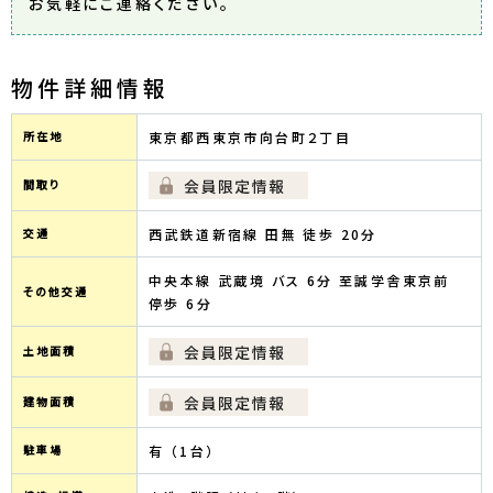
お気軽にご連絡ください。
物件詳細情報
所在地
東京都西東京市向台町２丁目
間取り
交通
西武鉄道新宿線 田無 徒歩 20分
中央本線 武蔵境 バス 6分 至誠学舎東京前
その他交通
停歩 6分
土地面積
建物面積
駐車場
有 （1台）