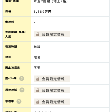
構造・規模
木造2階建 (地上2階)
価格
6,380万円
借地料
-
完成時期・築年・
入居
引渡時期
相談
地目
宅地
国土法届出
不要
建ぺい率
用途地域
容積率