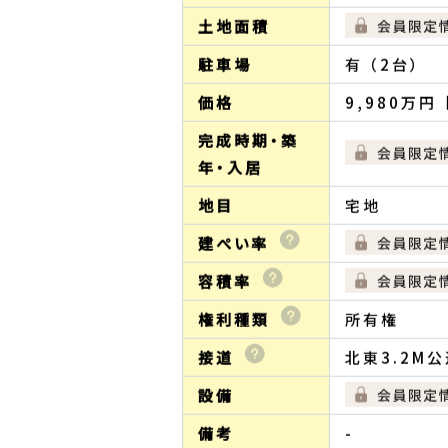
全国に広がる「センチュリー２１」加
お気軽にご連絡ください。
物件詳細情報
所在地
東京都中野区
交通
西武鉄道新宿
土地面積
駐車場
有 （2台）
価格
9,980万円 
完成時期・築
年・入居
地目
宅地