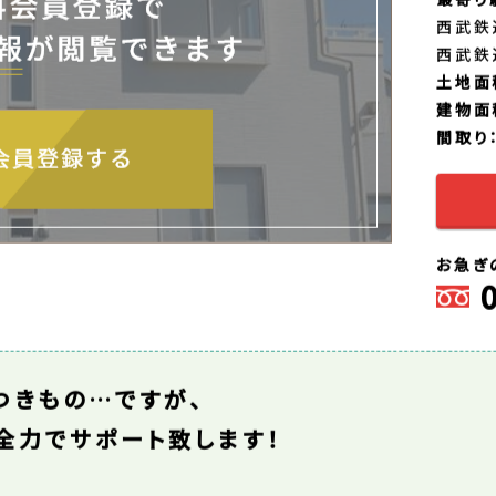
9,
支
価
東京
周
最寄り
西武鉄
西武鉄
土地面
建物面
間取り