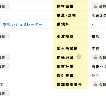
盟店「0120-37-6060」まで
白鷺３丁目 ［
周辺マップ
］
間取り
線 鷺ノ宮 徒歩 11分
その他交通
西武鉄
建物面積
構造・規模
木造2階
［
支払いシュミレーター
］
借地料
-
引渡時期
相談
国土法届出
不要