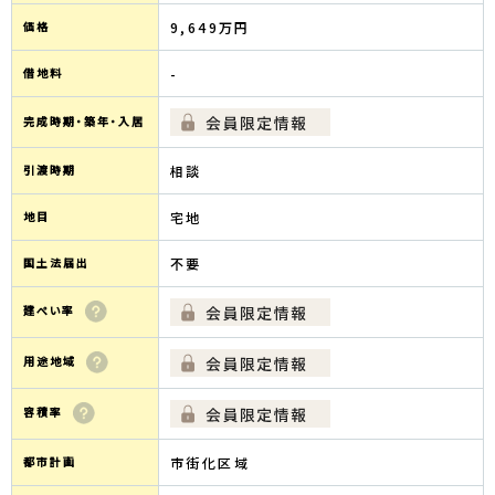
価格
9,649万円
借地料
-
完成時期・築年・入居
引渡時期
相談
地目
宅地
国土法届出
不要
建ぺい率
用途地域
容積率
都市計画
市街化区域