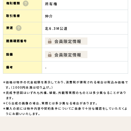
権利種類
所有権
取引態様
仲介
接道
北6.3M公道
建築確認番号
設備
備考
-
＊価格は物件の代金総額を表示しており、消費税が課税される場合は税込み価格で
す。（1000円未満は切り上げ。）
＊完成予想図はいずれも外構、植栽、外観等実際のものとは多少異なることがあり
ます。
＊CG合成の画像の場合、実際とは多少異なる場合があります。
＊購入の前には物件内容や契約条件についてご自身で十分な確認をしていただくよ
うにお願いいたします。