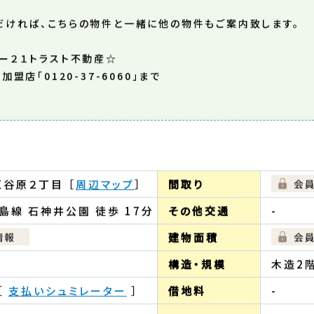
だければ、こちらの物件と一緒に他の物件もご案内致します。
ー２１トラスト不動産☆
盟店「0120-37-6060」まで
谷原２丁目 ［
周辺マップ
］
間取り
島線 石神井公園 徒歩 17分
その他交通
-
建物面積
構造・規模
木造2階
［
支払いシュミレーター
］
借地料
-