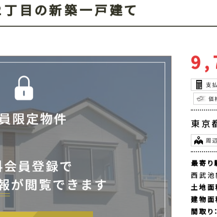
２丁目の新築一戸建て
9,
支
価
東京
周
最寄り
西武池
土地面
建物面
間取り