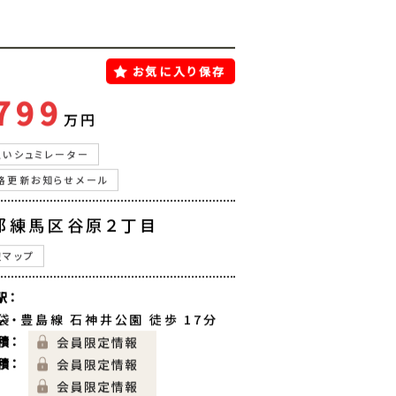
お気に入り保存
799
万円
払いシュミレーター
格更新お知らせメール
都練馬区谷原２丁目
辺マップ
駅：
袋・豊島線 石神井公園 徒歩 17分
積：
積：
：