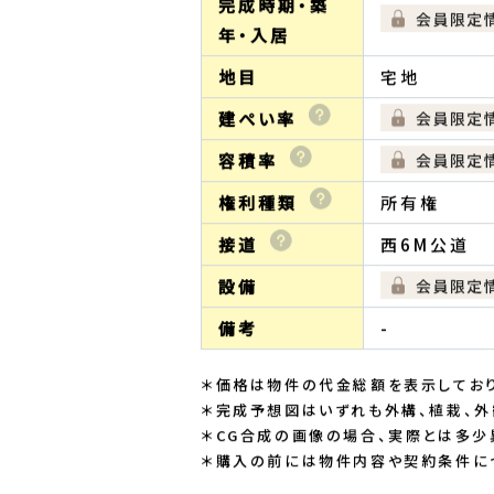
完成時期・築
年・入居
地目
宅地
建ぺい率
容積率
権利種類
所有権
接道
西6M公道
設備
備考
-
＊価格は物件の代金総額を表示しており
＊完成予想図はいずれも外構、植栽、外
＊CG合成の画像の場合、実際とは多少
＊購入の前には物件内容や契約条件に