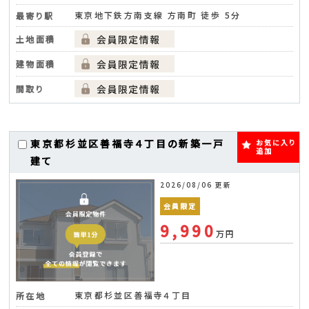
東京地下鉄方南支線 方南町 徒歩 5分
最寄り駅
土地面積
建物面積
間取り
東京都杉並区善福寺４丁目の新築一戸
お気に入り
追加
建て
2026/08/06 更新
会員限定
9,990
万円
東京都杉並区善福寺４丁目
所在地