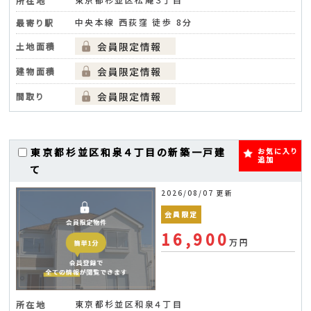
所在地
中央本線 西荻窪 徒歩 8分
最寄り駅
土地面積
建物面積
間取り
東京都杉並区和泉４丁目の新築一戸建
お気に入り
追加
て
2026/08/07 更新
会員限定
16,900
万円
東京都杉並区和泉４丁目
所在地