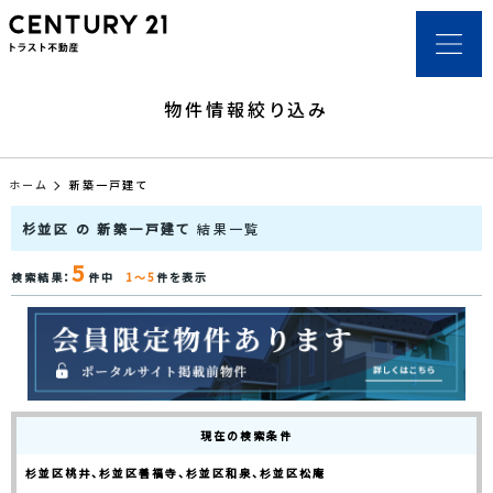
物件情報絞り込み
ホーム
新築一戸建て
杉並区 の 新築一戸建て
結果一覧
5
検索結果：
件中
1～5
件を表示
現在の検索条件
杉並区桃井、杉並区善福寺、杉並区和泉、杉並区松庵