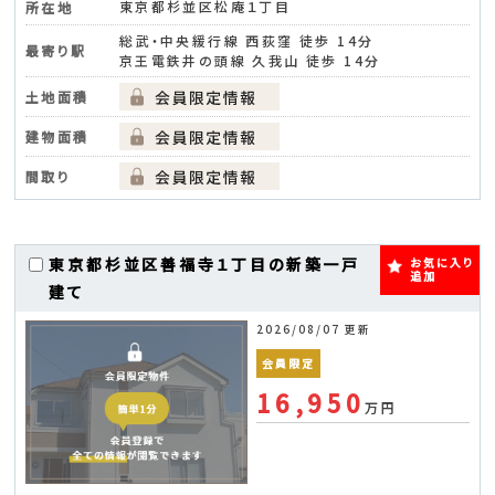
東京都杉並区松庵１丁目
所在地
総武・中央緩行線 西荻窪 徒歩 14分
最寄り駅
京王電鉄井の頭線 久我山 徒歩 14分
土地面積
建物面積
間取り
東京都杉並区善福寺１丁目の新築一戸
お気に入り
追加
建て
2026/08/07 更新
会員限定
16,950
万円