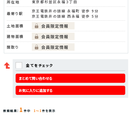
東京都杉並区永福３丁目
所在地
京王電鉄井の頭線 永福町 徒歩 9分
最寄り駅
京王電鉄井の頭線 西永福 徒歩 5分
土地面積
建物面積
間取り
全てをチェック
まとめて問い合わせる
お気に入りに追加する
1
検索結果：
件中
1～1
件を表示