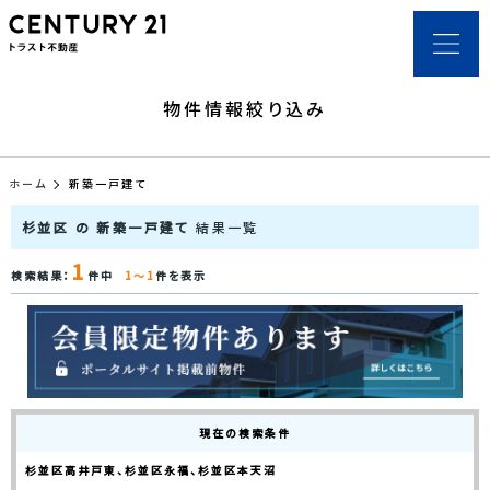
物件情報絞り込み
ホーム
新築一戸建て
杉並区 の 新築一戸建て
結果一覧
1
検索結果：
件中
1～1
件を表示
現在の検索条件
杉並区高井戸東、杉並区永福、杉並区本天沼