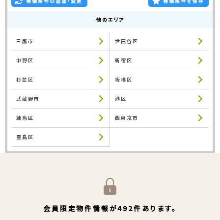
検索条件の追加・変更
検索条件を保存
他のエリア
三鷹市
世田谷区
中野区
新宿区
杉並区
板橋区
武蔵野市
港区
練馬区
西東京市
豊島区
会員限定物件情報が492件あります。