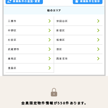
検索条件の追加・変更
検索条件を保存
他のエリア
三鷹市
世田谷区
中野区
新宿区
杉並区
板橋区
武蔵野市
港区
練馬区
西東京市
豊島区
会員限定物件情報が558件あります。