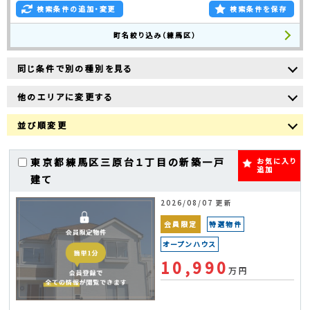
検索条件の追加・変更
検索条件を保存
町名絞り込み（練馬区）
同じ条件で別の種別を見る
他のエリアに変更する
並び順変更
東京都練馬区三原台１丁目の新築一戸
お気に入り
追加
建て
2026/08/07 更新
会員限定
特選物件
オープンハウス
10,990
万円