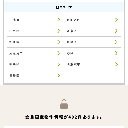
他のエリア
三鷹市
世田谷区
中野区
新宿区
杉並区
板橋区
武蔵野市
港区
練馬区
西東京市
豊島区
会員限定物件情報が492件あります。