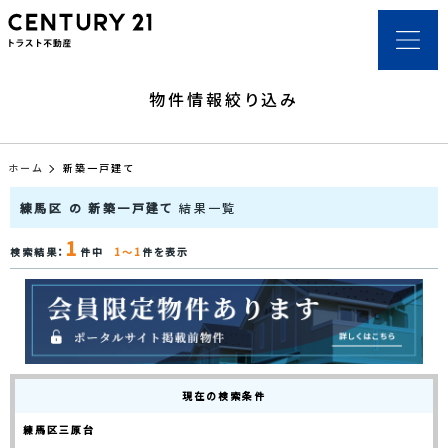
物件情報絞り込み
ホーム
新築一戸建て
練馬区 の 新築一戸建て
結果一覧
1
検索結果：
件中
1～1
件を表示
現在の検索条件
練馬区三原台