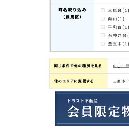
2
検索結果：
件中
1～2
件を表
現在の検索条件
練馬区上石
町名絞り込み
三原台(1
（練馬区）
向山(1)
平和台(1
石神井台(
豊玉中(1
同じ条件で他の種別を見る
中古一
他のエリアに変更する
三鷹市