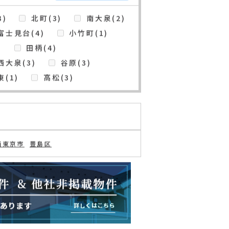
の追加・変更
検索条件を保存
)
北町(3)
南大泉(2)
富士見台(4)
小竹町(1)
)
田柄(4)
西大泉(3)
谷原(3)
(1)
高松(3)
西東京市
豊島区