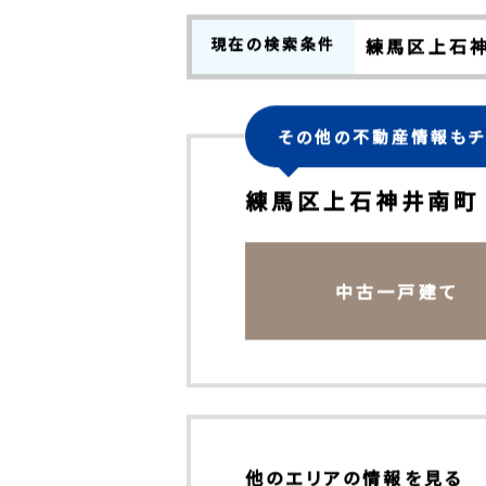
2
検索結果：
件中
1～2
件を表
現在の検索条件
練馬区上石
その他の不動産情報もチ
練馬区上石神井南町
中古一戸建て