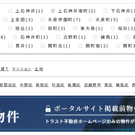
示
神井南町
検索条件
)
上石神井(1)
上石神井南町(2)
下石神井(3
土支田(3)
大泉学園町(7)
大泉町(5)
)
旭丘(1)
旭町(3)
東大泉(1)
桜台(2
6)
石神井町(1)
立野町(1)
練馬(1)
)
貫井(1)
関町北(1)
関町南(2)
関町東
戸建て
マンション
土地
世田谷区
中野区
新宿区
杉並区
板橋区
武蔵野市
港区
練馬区