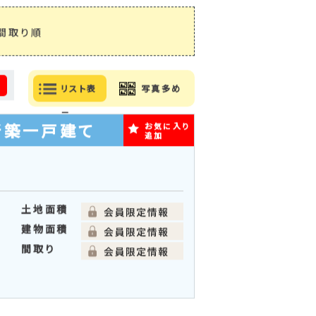
間取り順
る
リスト表
写真多め
示
新築一戸建て
お気に入り
追加
土地面積