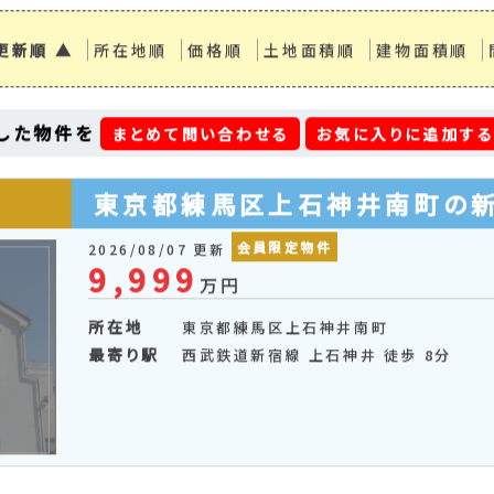
更新順 ▲
所在地順
価格順
土地面積順
建物面積順
した物件を
まとめて問い合わせる
お気に入りに追加す
東京都練馬区上石神井南町の
会員限定物件
2026/08/07 更新
9,999
万円
所在地
東京都練馬区上石神井南町
最寄り駅
西武鉄道新宿線 上石神井 徒歩 8分