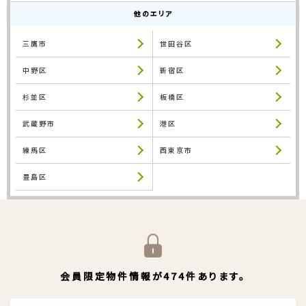
他のエリア
三鷹市
世田谷区
中野区
新宿区
杉並区
板橋区
武蔵野市
港区
練馬区
西東京市
豊島区
会員限定物件情報が474件あります。