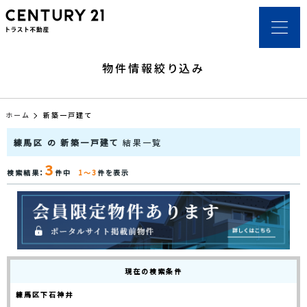
物件情報絞り込み
ホーム
新築一戸建て
練馬区 の 新築一戸建て
結果一覧
3
検索結果：
件中
1～3
件を表示
現在の検索条件
練馬区下石神井