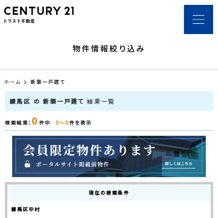
物件情報絞り込み
ホーム
新築一戸建て
練馬区 の 新築一戸建て
結果一覧
0
検索結果：
件中
0～0
件を表示
現在の検索条件
練馬区中村