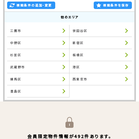
検索条件の追加・変更
検索条件を保存
他のエリア
三鷹市
世田谷区
中野区
新宿区
杉並区
板橋区
武蔵野市
港区
練馬区
西東京市
豊島区
会員限定物件情報が492件あります。