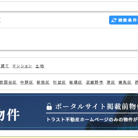
示
区
検索条件
戸建て
マンション
土地
世田谷区
中野区
新宿区
杉並区
板橋区
武蔵野市
港区
練馬区