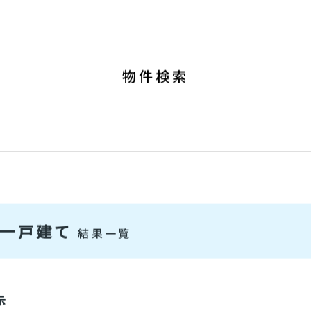
0120-37-6
9:00～19:00 [ 定休：水／火 (第1
物件検索
古一戸建て
結果一覧