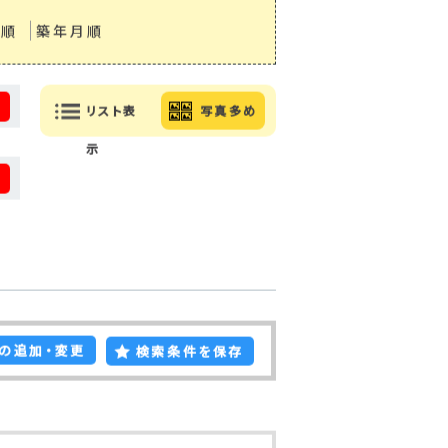
り順
築年月順
る
リスト表
写真多め
示
る
の追加・変更
検索条件を保存