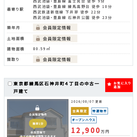
西武池袋・豊島線 富士見台 徒歩 9分
西武池袋・豊島線 練馬高野台 徒歩 10分
最寄り駅
西武鉄道新宿線 下井草 徒歩 22分
西武池袋・豊島線 石神井公園 徒歩 23分
築年月
土地面積
80.59㎡
建物面積
間取り
東京都練馬区石神井町４丁目の中古一
お気に入り
追加
戸建て
2026/08/07 更新
会員限定
特選物件
オープンハウス
12,900
万円