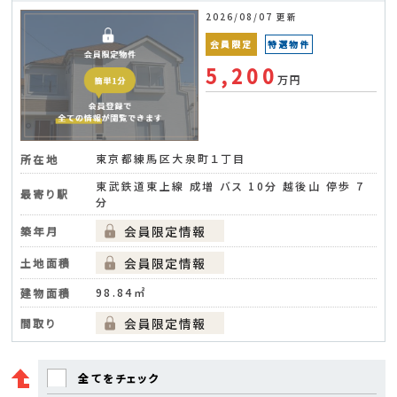
2026/08/07 更新
会員限定
特選物件
5,200
万円
東京都練馬区大泉町１丁目
所在地
東武鉄道東上線 成増 バス 10分 越後山 停歩 7
最寄り駅
分
築年月
土地面積
98.84㎡
建物面積
間取り
全てをチェック