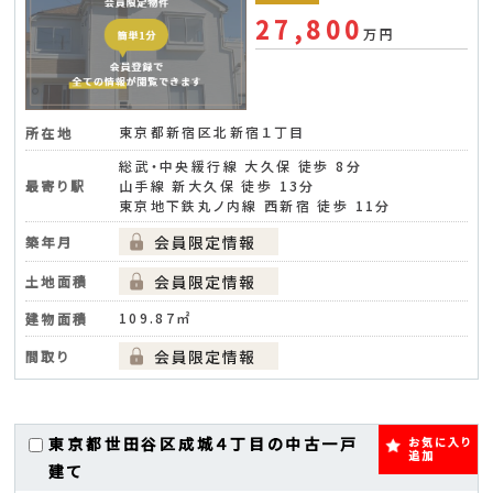
27,800
万円
東京都新宿区北新宿１丁目
所在地
総武・中央緩行線 大久保 徒歩 8分
最寄り駅
山手線 新大久保 徒歩 13分
東京地下鉄丸ノ内線 西新宿 徒歩 11分
築年月
土地面積
109.87㎡
建物面積
間取り
東京都世田谷区成城４丁目の中古一戸
お気に入り
追加
建て