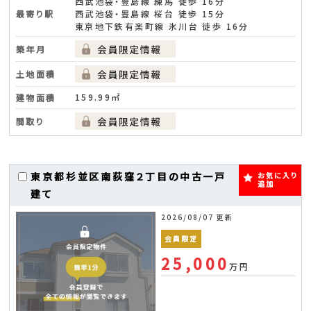
西武池袋・豊島線 練馬 徒歩 16分
最寄り駅
西武池袋・豊島線 桜台 徒歩 15分
東京地下鉄有楽町線 氷川台 徒歩 16分
築年月
土地面積
159.99㎡
建物面積
間取り
東京都杉並区南荻窪２丁目の中古一戸
お気に入り
追加
建て
2026/08/07 更新
会員限定
25,000
万円