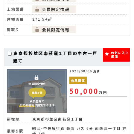
土地面積
271.54㎡
建物面積
間取り
東京都杉並区南荻窪１丁目の中古一戸
お気に入り
追加
建て
2026/08/06 更新
会員限定
50,000
万円
東京都杉並区南荻窪１丁目
所在地
総武・中央緩行線 荻窪 バス 6分 南荻窪一丁目 停
最寄り駅
歩 1分