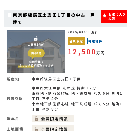
東京都練馬区土支田１丁目の中古一戸
お気に入り
追加
建て
2026/08/07 更新
会員限定
特選物件
12,500
万円
東京都練馬区土支田１丁目
所在地
東京都大江戸線 光が丘 徒歩 17分
東京地下鉄有楽町線 地下鉄成増 バス 5分 旭町1
最寄り駅
丁目 停歩 8分
東京地下鉄副都心線 地下鉄成増 バス 5分 旭町1
丁目 停歩 8分
築年月
土地面積