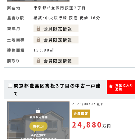
東京都杉並区南荻窪２丁目
所在地
総武・中央緩行線 荻窪 徒歩 16分
最寄り駅
築年月
土地面積
153.88㎡
建物面積
間取り
東京都豊島区高松３丁目の中古一戸建
お気に入り
追加
て
2026/08/07 更新
会員限定
24,880
万円