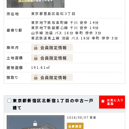
東京都豊島区高松３丁目
所在地
東京地下鉄有楽町線 千川 徒歩 14分
東京地下鉄副都心線 千川 徒歩 14分
最寄り駅
山手線 池袋 バス 16分 幸町 停歩 3分
東武鉄道東上線 池袋 バス 16分 幸町 停歩 3分
築年月
土地面積
191.61㎡
建物面積
間取り
東京都新宿区北新宿１丁目の中古一戸
お気に入り
追加
建て
2026/08/07 更新
会員限定