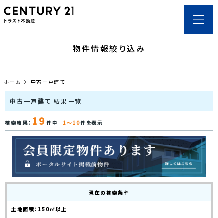
物件情報絞り込み
ホーム
中古一戸建て
中古一戸建て
結果一覧
19
検索結果：
件中
1～10
件を表示
現在の検索条件
土地面積：150㎡以上