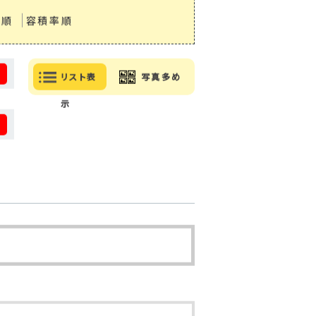
率順
容積率順
る
リスト表
写真多め
示
る