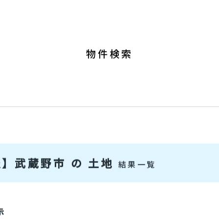
0120-37-6
ート
物件を高く売りたい方
9:00～19:00 [ 定休：水／火 (第1
物件検索
】 武蔵野市 の 土地
結果一覧