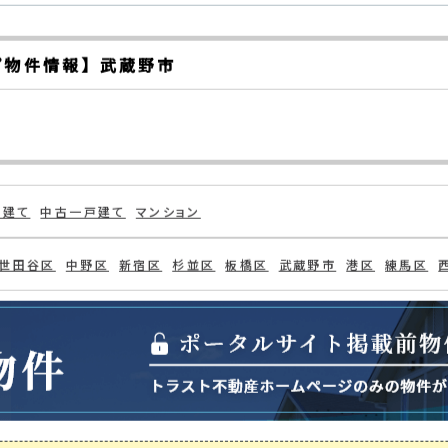
示
プ物件情報】 武蔵野市
戸建て
中古一戸建て
マンション
世田谷区
中野区
新宿区
杉並区
板橋区
武蔵野市
港区
練馬区