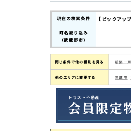
0
検索結果：
件中
0～0
件を表
現在の検索条件
【ピックアッ
町名絞り込み
（武蔵野市）
同じ条件で他の種別を見る
新築一
他のエリアに変更する
三鷹市