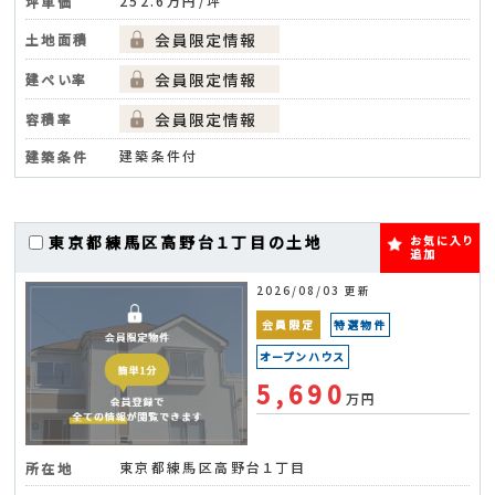
252.6万円/坪
坪単価
土地面積
建ぺい率
容積率
建築条件付
建築条件
東京都練馬区高野台１丁目の土地
お気に入り
追加
2026/08/03 更新
会員限定
特選物件
オープンハウス
5,690
万円
東京都練馬区高野台１丁目
所在地