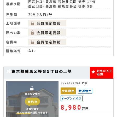
西武池袋・豊島線 石神井公園 徒歩 14分
最寄り駅
西武池袋・豊島線 練馬高野台 徒歩 5分
236.9万円/坪
坪単価
土地面積
建ぺい率
容積率
なし
建築条件
東京都練馬区桜台５丁目の土地
お気に入り
追加
2026/08/03 更新
会員限定
特選物件
オープンハウス
8,980
万円