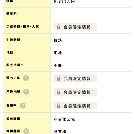
価格
6,999万円
借地料
-
完成時期・築年・入居
引渡時期
相談
地目
宅地
国土法届出
不要
建ぺい率
用途地域
容積率
都市計画
市街化区域
権利種類
所有権