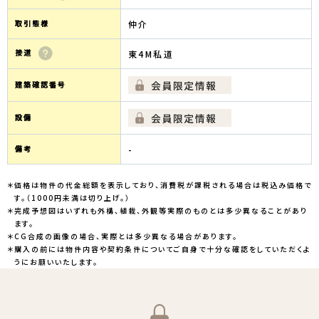
取引態様
仲介
接道
東4M私道
建築確認番号
設備
備考
-
＊価格は物件の代金総額を表示しており、消費税が課税される場合は税込み価格で
す。（1000円未満は切り上げ。）
＊完成予想図はいずれも外構、植栽、外観等実際のものとは多少異なることがあり
ます。
＊CG合成の画像の場合、実際とは多少異なる場合があります。
＊購入の前には物件内容や契約条件についてご自身で十分な確認をしていただくよ
うにお願いいたします。