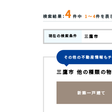
チェック
全てをチェック
4
検索結果：
件中
1～4
件を表
現在の検索条件
三鷹市
その他の不動産情報もチ