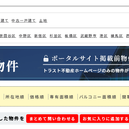
示
検索条件
)
新川(1)
戸建て
中古一戸建て
土地
世田谷区
中野区
新宿区
杉並区
板橋区
武蔵野市
港区
練馬区