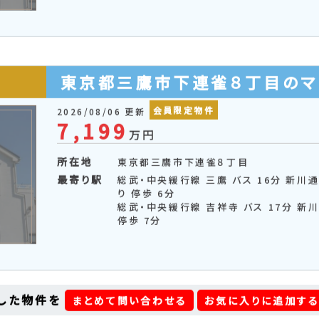
6,298
万円
所在地
東京都三鷹市下連雀２丁目
最寄り駅
中央本線 三鷹 徒歩 15分
東京都三鷹市下連雀８丁目のマ
会員限定物件
2026/08/06 更新
7,199
万円
所在地
東京都三鷹市下連雀８丁目
最寄り駅
総武・中央緩行線 三鷹 バス 16分 新川
り 停歩 6分