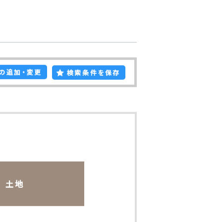
専有面積
川
バルコニー面
積
間取り
る
の追加・変更
検索条件を保存