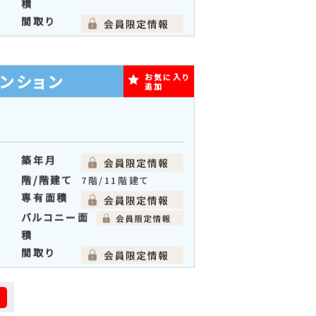
築年月
階/階建て
1階/5階建て
専有面積
バルコニー面
積
間取り
ンション
お気に入り
追加
築年月
通
階/階建て
7階/11階建て