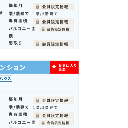
ション
お気に入り
追加
築年月
歩
階/階建て
1階/5階建て
専有面積
バルコニー面
積
間取り
ンション
お気に入り
追加
ハウス