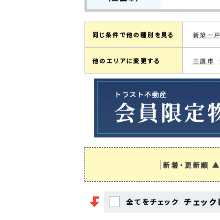
4
検索結果：
件中
1～4
件を表
現在の検索条件
三鷹市
町名絞り込み
下連雀(3
（三鷹市）
同じ条件で他の種別を見る
新築一
他のエリアに変更する
三鷹市