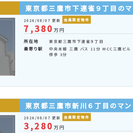
▲
所在地順
価格順
専有面積順
バルコニー面積順
間
した物件を
まとめて問い合わせる
お気に入りに追加す
東京都三鷹市下連雀９丁目のマ
会員限定物件
2026/08/07 更新
7,380
万円
所在地
東京都三鷹市下連雀９丁目
最寄り駅
中央本線 三鷹 バス 11分 MCC三鷹ビル
停歩 3分