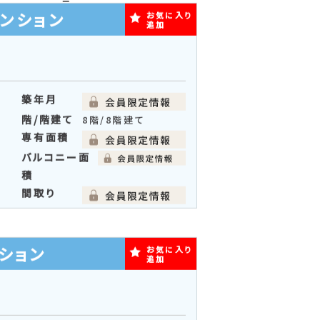
取り順
築年月順
る
リスト表
写真多め
示
ンション
お気に入り
追加
築年月
階/階建て
8階/8階建て
専有面積
バルコニー面
積
間取り