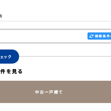
総武・中央緩行線 吉祥寺 バス 17分 新
停歩 7分
した物件を
まとめて問い合わせる
お気に入りに追加す
示
検索条件
ェック