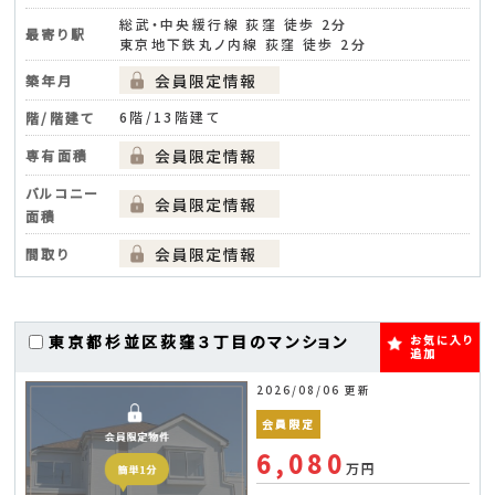
総武・中央緩行線 荻窪 徒歩 2分
最寄り駅
東京地下鉄丸ノ内線 荻窪 徒歩 2分
築年月
6階/13階建て
階/階建て
専有面積
バルコニー
面積
間取り
東京都杉並区荻窪３丁目のマンション
お気に入り
追加
2026/08/06 更新
会員限定
6,080
万円