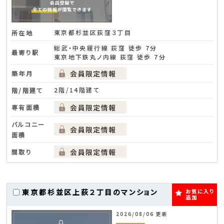
東京都杉並区荻窪３丁目
所在地
総武・中央緩行線 荻窪 徒歩 7分
最寄り駅
東京地下鉄丸ノ内線 荻窪 徒歩 7分
築年月
2階/14階建て
階/階建て
専有面積
バルコニー
面積
間取り
東京都杉並区上荻２丁目のマンション
お気に入り
追加
2026/08/06 更新