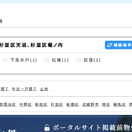
示
杉並区天沼、杉並区堀ノ内
検索条件
下高井戸(1)
松庵(1)
荻窪(2)
戸建て
中古一戸建て
土地
世田谷区
中野区
新宿区
杉並区
板橋区
武蔵野市
港区
練馬区