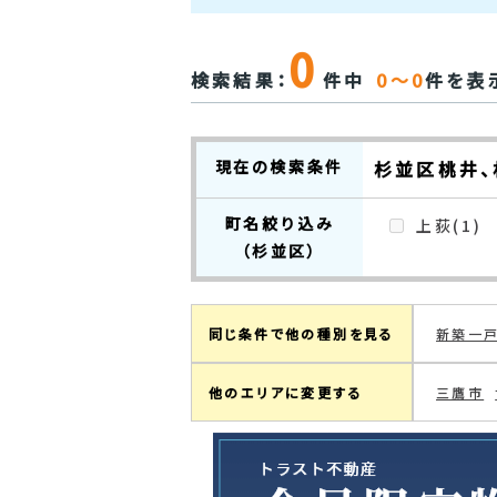
0
検索結果：
件中
0～0
件を表
現在の検索条件
杉並区桃井、
町名絞り込み
上荻(1)
（杉並区）
同じ条件で他の種別を見る
新築一
他のエリアに変更する
三鷹市