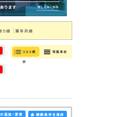
取り順
築年月順
る
リスト表
写真多め
示
る
の追加・変更
検索条件を保存