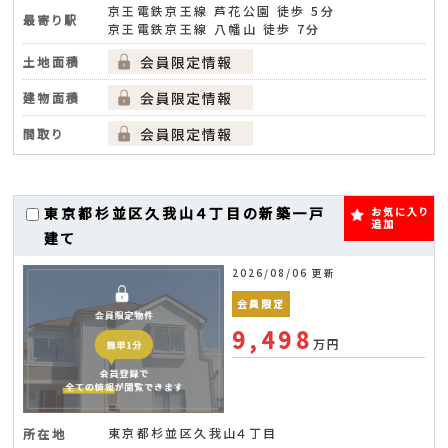
京王電鉄京王線 芦花公園 徒歩 5分
最寄り駅
京王電鉄京王線 八幡山 徒歩 7分
土地面積
建物面積
間取り
東京都杉並区久我山４丁目の新築一戸
お気に入り
追加
建て
2026/08/06 更新
会員限定
9,498
万円
東京都杉並区久我山４丁目
所在地