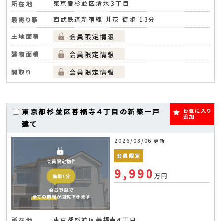
東京都杉並区清水３丁目
所在地
西武鉄道新宿線 井荻 徒歩 13分
最寄り駅
土地面積
建物面積
間取り
東京都杉並区善福寺４丁目の新築一戸
お気に入り
追加
建て
2026/08/06 更新
会員限定
9,990
万円
東京都杉並区善福寺４丁目
所在地