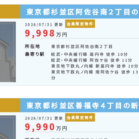
更新順 ▼
所在地順
価格順
土地面積順
建物面積順
した物件を
まとめて問い合わせる
お気に入りに追加す
東京都杉並区阿佐谷南２丁目
会員限定物件
2026/07/31 更新
9,998
万円
所在地
東京都杉並区阿佐谷南２丁目
最寄り駅
総武・中央緩行線 高円寺 徒歩 10分
総武・中央緩行線 阿佐ケ谷 徒歩 11分
東京地下鉄丸ノ内線 新高円寺 徒歩 10分