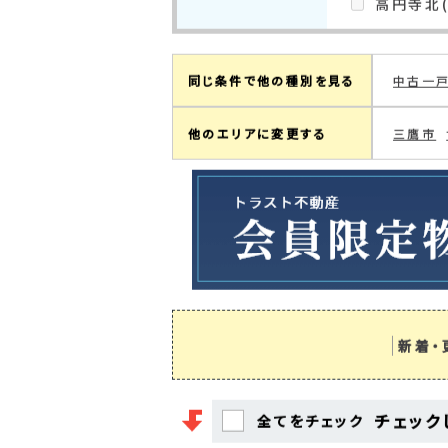
現在の検索条件
杉並区
町名絞り込み
上井草(2
（杉並区）
今川(1)
成田東(2
清水(2)
高円寺北(
同じ条件で他の種別を見る
中古一
他のエリアに変更する
三鷹市