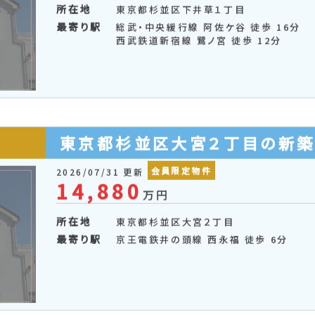
東京都杉並区下井草１丁目の
会員限定物件
2026/07/31 更新
8,680
万円
所在地
東京都杉並区下井草１丁目
最寄り駅
総武・中央緩行線 阿佐ケ谷 徒歩 16分
西武鉄道新宿線 鷺ノ宮 徒歩 12分
東京都杉並区大宮２丁目の新