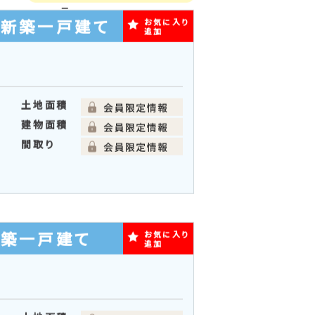
間取り順
る
リスト表
写真多め
示
の新築一戸建て
お気に入り
追加
土地面積
建物面積
間取り