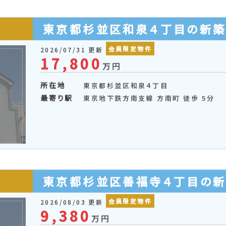
会員限定物件
2026/07/31 更新
14,880
万円
所在地
東京都杉並区大宮２丁目
最寄り駅
京王電鉄井の頭線 西永福 徒歩 6分
東京都杉並区和泉４丁目の新
会員限定物件
2026/07/31 更新
17,800
万円
所在地
東京都杉並区和泉４丁目
最寄り駅
東京地下鉄方南支線 方南町 徒歩 5分