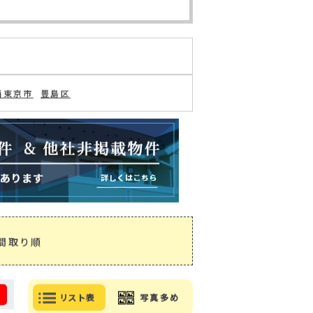
の追加・変更
検索条件を保存
井戸(1)
久我山(2)
)
天沼(1)
宮前(4)
)
永福(2)
浜田山(1)
南(1)
高井戸東(1)
西東京市
豊島区