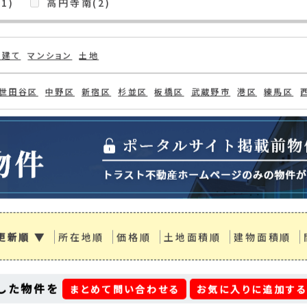
検索条件
)
上荻(1)
上高井戸(1)
下井草(1)
下高
南荻窪(5)
和泉(1)
善福寺(3)
大宮(1
)
方南(1)
松ノ木(1)
松庵(3)
梅里(1
荻窪(2)
西荻北(2)
阿佐谷北(3)
阿佐谷
1)
高円寺南(2)
戸建て
マンション
土地
世田谷区
中野区
新宿区
杉並区
板橋区
武蔵野市
港区
練馬区