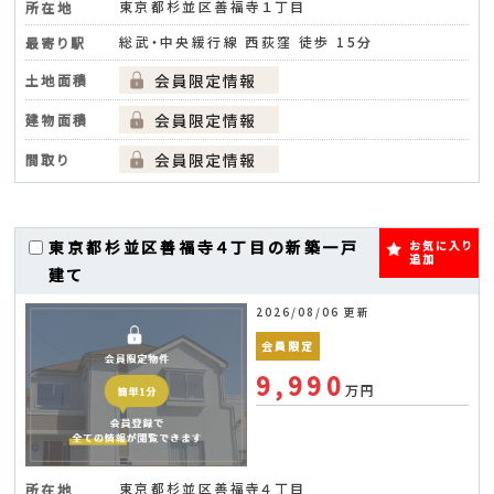
東京都杉並区善福寺１丁目
所在地
総武・中央緩行線 西荻窪 徒歩 15分
最寄り駅
土地面積
建物面積
間取り
東京都杉並区善福寺４丁目の新築一戸
お気に入り
追加
建て
2026/08/06 更新
会員限定
9,990
万円
東京都杉並区善福寺４丁目
所在地