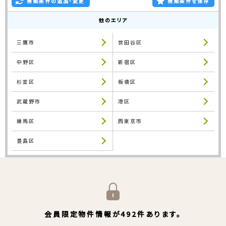
検索条件の追加・変更
検索条件を保存
他のエリア
三鷹市
世田谷区
中野区
新宿区
杉並区
板橋区
武蔵野市
港区
練馬区
西東京市
豊島区
会員限定物件情報が492件あります。