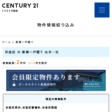
物件情報絞り込み
ホーム
新築一戸建て
杉並区 の 新築一戸建て
結果一覧
2
検索結果：
件中
1～2
件を表示
現在の検索条件
杉並区桃井、杉並区善福寺、杉並区和田