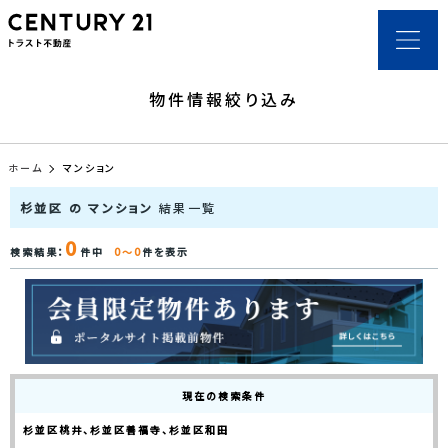
物件情報絞り込み
ホーム
マンション
杉並区 の マンション
結果一覧
0
検索結果：
件中
0～0
件を表示
現在の検索条件
杉並区桃井、杉並区善福寺、杉並区和田