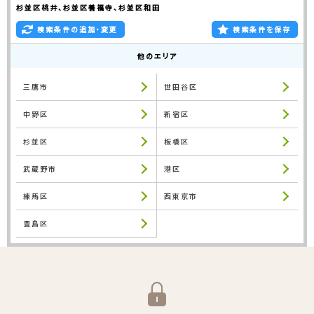
杉並区桃井、杉並区善福寺、杉並区和田
検索条件の追加・変更
検索条件を保存
他のエリア
三鷹市
世田谷区
中野区
新宿区
杉並区
板橋区
武蔵野市
港区
練馬区
西東京市
豊島区