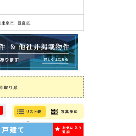
の追加・変更
検索条件を保存
山金井町(1)
大谷口(1)
(2)
相生町(1)
西東京市
豊島区