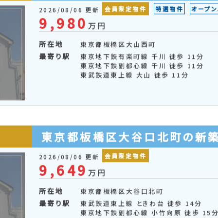
更新順 ▲
所在地順
価格順
土地面積順
建物面積順
した物件を
まとめて問い合わせる
お気に入りに追加す
東京都板橋区大山西町の新築
会員限定物件
特選物件
オープン
2026/08/06 更新
9,980
万円
所在地
東京都板橋区大山西町
最寄り駅
東京地下鉄有楽町線 千川 徒歩 11分
東京地下鉄副都心線 千川 徒歩 11分
東武鉄道東上線 大山 徒歩 11分