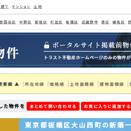
検索条件
)
仲町(1)
前野町(2)
大山西町(1)
大
(2)
小茂根(2)
成増(2)
板橋(1)
栄町
戸建て
マンション
土地
世田谷区
中野区
新宿区
杉並区
板橋区
武蔵野市
港区
練馬区