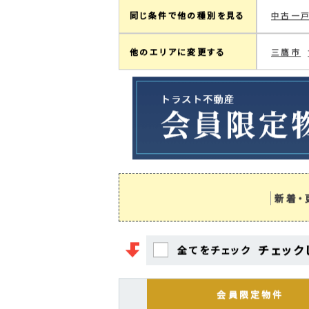
現在の検索条件
板橋区
町名絞り込み
上板橋(1
（板橋区）
大谷口北町
赤塚(2)
同じ条件で他の種別を見る
中古一
他のエリアに変更する
三鷹市