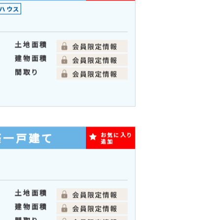
間取り順
る
リスト表
写真多め
示
一戸建て
お気に入り
追加
ハウス
土地面積
建物面積
間取り