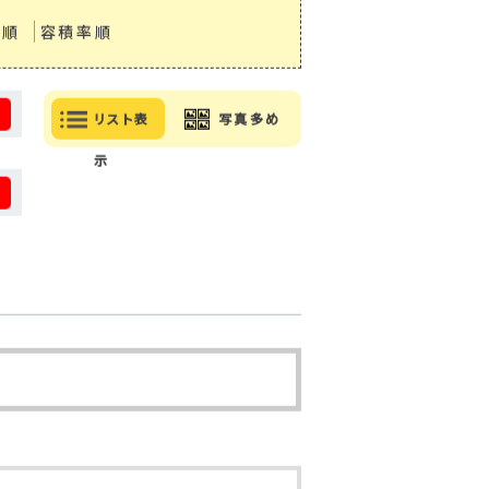
率順
容積率順
る
リスト表
写真多め
示
る