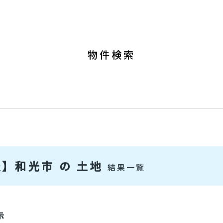
0120-37-6
ート
物件を高く売りたい方
9:00～19:00 [ 定休：水／火 (第1
物件検索
】 和光市 の 土地
結果一覧