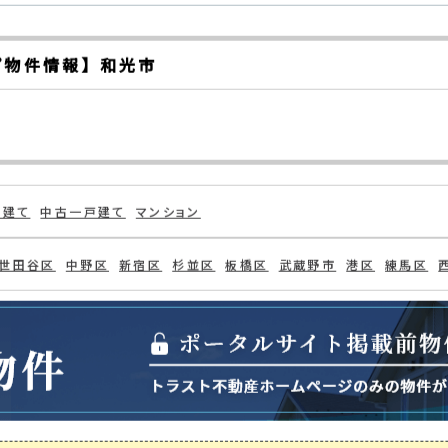
示
プ物件情報】 和光市
戸建て
中古一戸建て
マンション
世田谷区
中野区
新宿区
杉並区
板橋区
武蔵野市
港区
練馬区