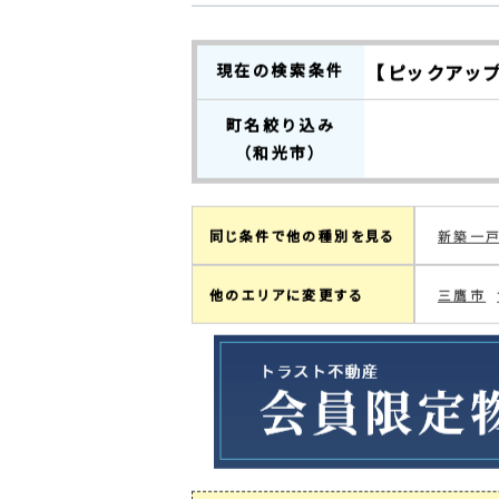
0
検索結果：
件中
0～0
件を表
現在の検索条件
【ピックアッ
町名絞り込み
（和光市）
同じ条件で他の種別を見る
新築一
他のエリアに変更する
三鷹市