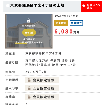
東京都練馬区早宮４丁目の土地
お気に入り
追加
2026/08/07 更新
会員限定
特選物件
6,080
万円
東京都練馬区早宮４丁目
所在地
東京都大江戸線 豊島園 徒歩 7分
最寄り駅
西武池袋・豊島線 練馬 徒歩 17分
200.5万円/坪
坪単価
土地面積
建ぺい率
容積率
なし
建築条件