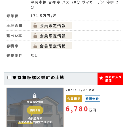
中央本線 吉祥寺 バス 28分 ヴィガーデン 停歩 2
分
171.5万円/坪
坪単価
土地面積
建ぺい率
容積率
なし
建築条件
東京都板橋区栄町の土地
お気に入り
追加
2026/08/07 更新
会員限定
特選物件
6,780
万円