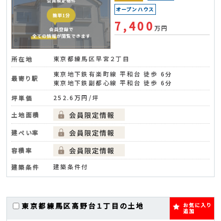
オープンハウス
7,400
万円
東京都練馬区早宮２丁目
所在地
東京地下鉄有楽町線 平和台 徒歩 6分
最寄り駅
東京地下鉄副都心線 平和台 徒歩 6分
252.6万円/坪
坪単価
土地面積
建ぺい率
容積率
建築条件付
建築条件
東京都練馬区高野台１丁目の土地
お気に入り
追加