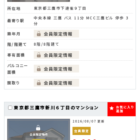
東京都三鷹市下連雀９丁目
所在地
中央本線 三鷹 バス 11分 MCC三鷹ビル 停歩 3
最寄り駅
分
築年月
8階/8階建て
階/階建て
専有面積
バルコニー
面積
間取り
東京都三鷹市新川６丁目のマンション
お気に入り
追加
2026/08/07 更新
会員限定