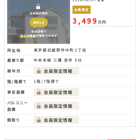
会員限定
3,499
万円
東京都武蔵野市中町３丁目
所在地
中央本線 三鷹 徒歩 9分
最寄り駅
築年月
1階/7階建て
階/階建て
専有面積
バルコニー
面積
間取り