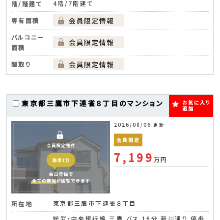
4階/7階建て
階/階建て
専有面積
バルコニー
面積
間取り
東京都三鷹市下連雀８丁目のマンション
お気に入り
追加
2026/08/06 更新
会員限定
7,199
万円
東京都三鷹市下連雀８丁目
所在地
総武・中央緩行線 三鷹 バス 16分 新川通り 停歩