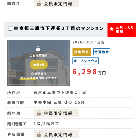
間取り
東京都三鷹市下連雀２丁目のマンション
お気に入り
追加
2026/08/07 更新
会員限定
特選物件
オープンハウス
6,298
万円
東京都三鷹市下連雀２丁目
所在地
中央本線 三鷹 徒歩 15分
最寄り駅
築年月
1階/5階建て
階/階建て
専有面積