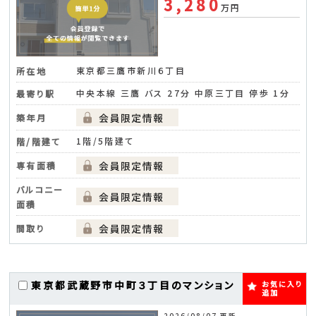
3,280
万円
東京都三鷹市新川６丁目
所在地
中央本線 三鷹 バス 27分 中原三丁目 停歩 1分
最寄り駅
築年月
1階/5階建て
階/階建て
専有面積
バルコニー
面積
間取り
東京都武蔵野市中町３丁目のマンション
お気に入り
追加
2026/08/07 更新