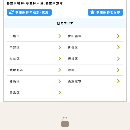
杉並区桃井、杉並区天沼、杉並区方南
検索条件の追加・変更
検索条件を保存
他のエリア
三鷹市
世田谷区
中野区
新宿区
杉並区
板橋区
武蔵野市
港区
練馬区
西東京市
豊島区