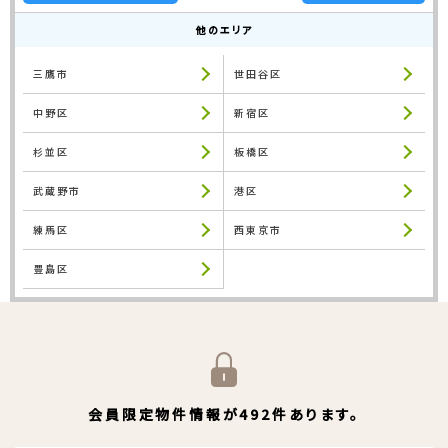
他のエリア
三鷹市
世田谷区
中野区
新宿区
杉並区
板橋区
武蔵野市
港区
練馬区
西東京市
豊島区
会員限定物件情報が492件あります。