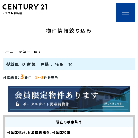
物件情報絞り込み
ホーム
新築一戸建て
杉並区 の 新築一戸建て
結果一覧
3
検索結果：
件中
1～3
件を表示
現在の検索条件
杉並区桃井、杉並区善福寺、杉並区和泉