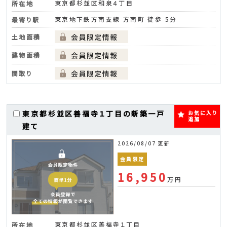
東京都杉並区和泉４丁目
所在地
東京地下鉄方南支線 方南町 徒歩 5分
最寄り駅
土地面積
建物面積
間取り
東京都杉並区善福寺１丁目の新築一戸
お気に入り
追加
建て
2026/08/07 更新
会員限定
16,950
万円
東京都杉並区善福寺１丁目
所在地