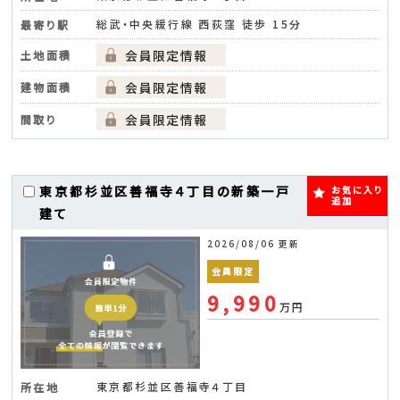
総武・中央緩行線 西荻窪 徒歩 15分
最寄り駅
土地面積
建物面積
間取り
東京都杉並区善福寺４丁目の新築一戸
お気に入り
追加
建て
2026/08/06 更新
会員限定
9,990
万円
東京都杉並区善福寺４丁目
所在地