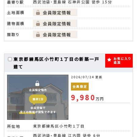
西武池袋・豊島線 石神井公園 徒歩 15分
最寄り駅
土地面積
建物面積
間取り
東京都練馬区小竹町１丁目の新築一戸
お気に入り
追加
建て
2026/07/24 更新
会員限定
9,980
万円
東京都練馬区小竹町１丁目
所在地
西武池袋・豊島線 江古田 徒歩 6分