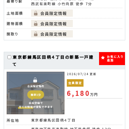
最寄り駅
西武有楽町線 小竹向原 徒歩 7分
土地面積
建物面積
間取り
東京都練馬区田柄４丁目の新築一戸建
お気に入り
追加
て
2026/07/24 更新
会員限定
6,180
万円
東京都練馬区田柄４丁目
所在地
東京地下鉄有楽町線 地下鉄赤塚 徒歩 12分