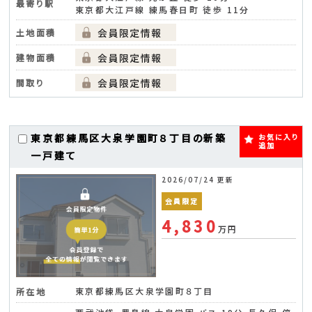
最寄り駅
東京都大江戸線 練馬春日町 徒歩 11分
土地面積
建物面積
間取り
東京都練馬区大泉学園町８丁目の新築
お気に入り
追加
一戸建て
2026/07/24 更新
会員限定
4,830
万円
東京都練馬区大泉学園町８丁目
所在地