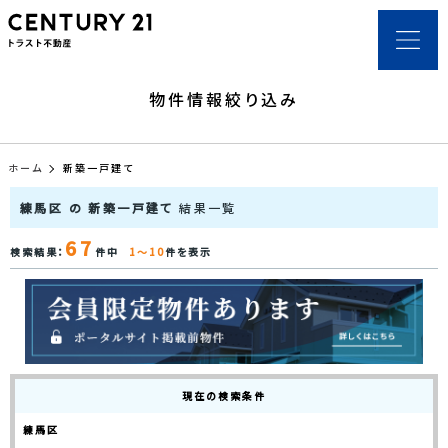
物件情報絞り込み
ホーム
新築一戸建て
練馬区 の 新築一戸建て
結果一覧
67
検索結果：
件中
1～10
件を表示
現在の検索条件
練馬区