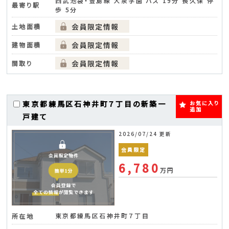
西武池袋・豊島線 大泉学園 バス 19分 長久保 停
最寄り駅
歩 5分
土地面積
建物面積
間取り
東京都練馬区石神井町７丁目の新築一
お気に入り
追加
戸建て
2026/07/24 更新
会員限定
6,780
万円
東京都練馬区石神井町７丁目
所在地