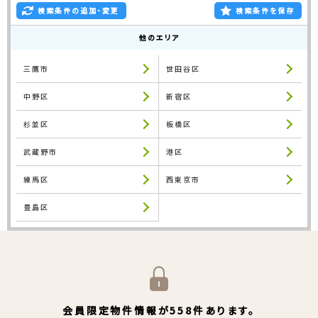
検索条件の追加・変更
検索条件を保存
他のエリア
三鷹市
世田谷区
中野区
新宿区
杉並区
板橋区
武蔵野市
港区
練馬区
西東京市
豊島区
会員限定物件情報が558件あります。